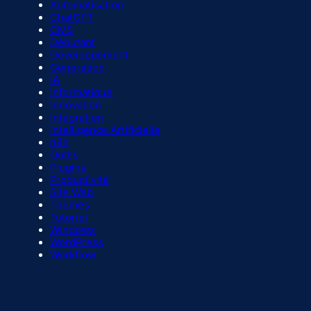
Automatisation
ChatGPT
CMS
Débutant
Développement
Génération
IA
Informatique
Innovation
Intégration
Intelligence Artificielle
n8n
Outils
Plugins
Productivité
Site Web
Thèmes
Tutoriel
Windows
WordPress
Workflow