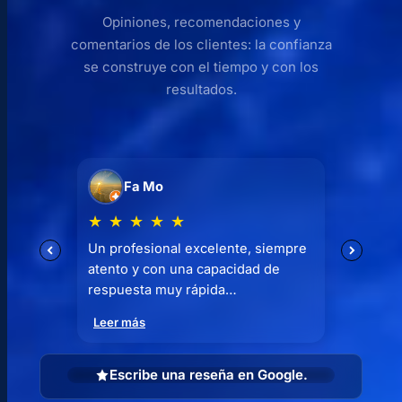
Opiniones, recomendaciones y
comentarios de los clientes: la confianza
se construye con el tiempo y con los
resultados.
Fa Mo
★
★
★
★
★
★
Un profesional excelente, siempre
10 añ
atento y con una capacidad de
mismo
respuesta muy rápida…
Leer
Leer más
Escribe una reseña en Google.