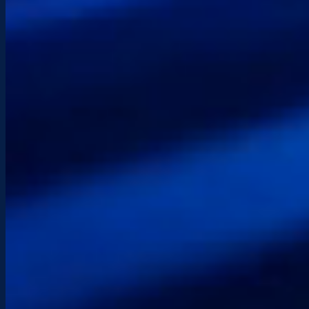
Envíame un mensaje
Anota tus necesidades. Te responderé lo antes
posible.
Acepto el
política de privacidad
.
Enviar