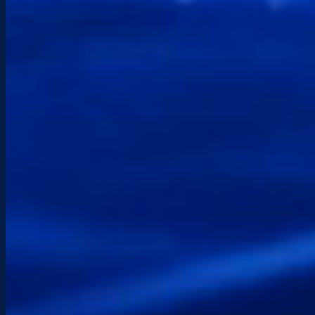
¿Alguna pregunta, proyecto o necesidad
urgente? Le responderé rápidamente con un
enfoque claro y directo, adaptado a su
situación.
Teléfono
+(33) 6 89 98 75 73
Correo electrónico
info@etchenet.com
Horarios
De lunes a sábado: 9:00 – 17:30
Ubicación
Hendaya — País Vasco
Intervenciones locales y asistencia remota en
toda Francia.