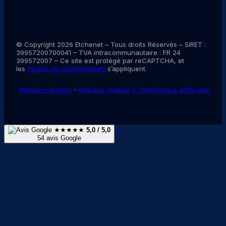
© Copyright 2026 Etchenet – Tous droits Réservés – SIRET :
39957200700041 – TVA intracommunautaire : FR 24
399572007 – Ce site est protégé par reCAPTCHA, et
les
Règles de confidentialité
s’appliquent.
Mentions légales
·
Politique relative à l’intelligence artificielle
+
★★★★★
5,0 / 5,0
54 avis Google