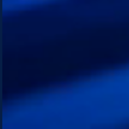
Horarios
De lunes a sábado: 9:00 – 17:30
Ubicación
Hendaya — País Vasco
Intervenciones locales y asistencia remota en
toda Francia.
Envíame un mensaje
Anota tus necesidades. Te responderé lo antes
posible.