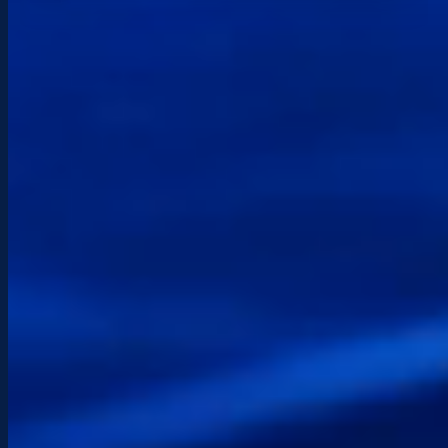
PÓNGASE EN CONTACTO CON
Hablemos de tu proyecto.
¿Alguna pregunta, proyecto o necesidad
urgente? Le responderé rápidamente con un
enfoque claro y directo, adaptado a su
situación.
Teléfono
+(33) 6 89 98 75 73
Correo electrónico
info@etchenet.com