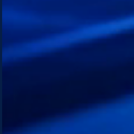
Horarios
De lunes a sábado: 9:00 – 17:30
Ubicación
Hendaya — País Vasco
Intervenciones locales y asistencia remota en
toda Francia.
Envíame un mensaje
Anota tus necesidades. Te responderé lo antes
posible.
Acepto el
política de privacidad
.