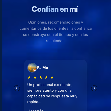
Confían en mí
Opiniones, recomendaciones y
comentarios de los clientes: la confianza
se construye con el tiempo y con los
resultados.
va
Fa Mo
E
★
★
★
★
★
★
★
ó muy
Un profesional excelente,
10 año
siempre atento y con una
mismo 
capacidad de respuesta muy
profes
rápida…
Leer m
Leer más