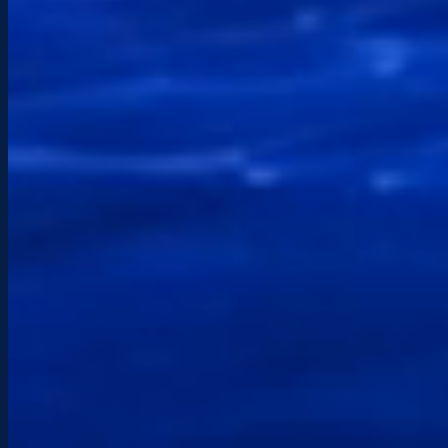
PÓNGASE EN CONTACTO CON
Hablemos de tu proyecto.
¿Alguna pregunta, proyecto o necesidad
urgente? Le responderé rápidamente con un
enfoque claro y directo, adaptado a su
situación.
Teléfono
+(33) 6 89 98 75 73
Correo electrónico
info@etchenet.com