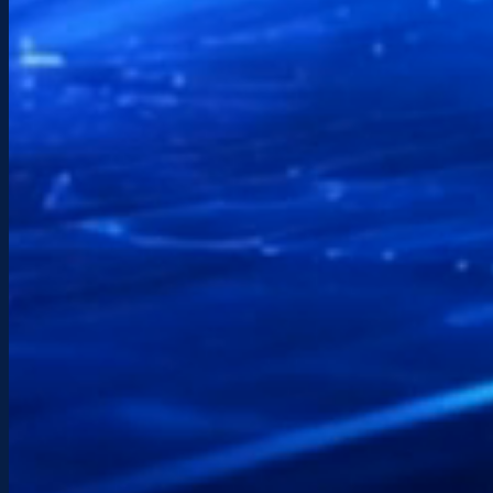
Intervenciones locales y asistencia remota en
toda Francia.
Envíame un mensaje
Anota tus necesidades. Te responderé lo antes
posible.
Acepto el
política de privacidad
.
Enviar