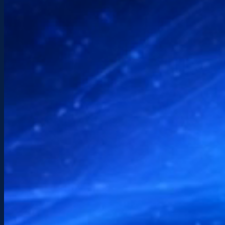
Hablemos de tu proyecto.
¿Alguna pregunta, proyecto o necesidad
urgente? Le responderé rápidamente con un
enfoque claro y directo, adaptado a su
situación.
Teléfono
+(33) 6 89 98 75 73
Correo electrónico
info@etchenet.com
Horarios
De lunes a sábado: 9:00 – 17:30
Ubicación
Hendaya — País Vasco