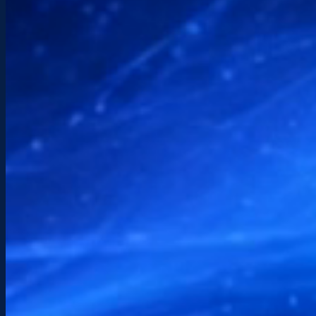
PÓNGASE EN CONTACTO CON
Hablemos de tu proyecto.
¿Alguna pregunta, proyecto o necesidad
urgente? Le responderé rápidamente con un
enfoque claro y directo, adaptado a su
situación.
Teléfono
+(33) 6 89 98 75 73
Correo electrónico
info@etchenet.com
Horarios
De lunes a sábado: 9:00 – 17:30