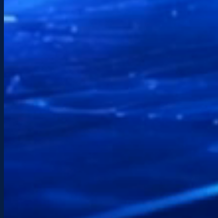
Ubicación
Hendaya — País Vasco
Intervenciones locales y asistencia remota en
toda Francia.
Envíame un mensaje
Anota tus necesidades. Te responderé lo antes
posible.
Acepto el
política de privacidad
.
Enviar