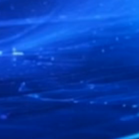
rojet
Envoyez-moi 
us réponds rapidement avec
ation.
écrivez votre besoin. Je vous 
J’accepte la
Politique de confi
Envoyer