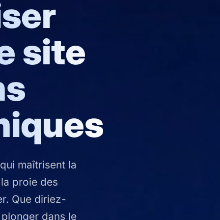
ser
e site
ns
niques
ui maîtrisent la
la proie des
r. Que diriez-
 plonger dans le