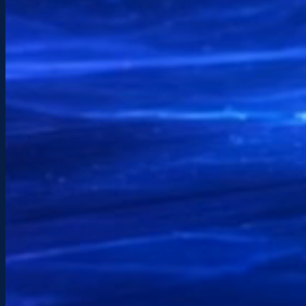
CONTACT
Parlons de votre p
Une question, un projet, un besoin urgent ? Je vo
une approche claire, directe et adaptée à votre situ
Téléphone
+(33) 6 89 98 75 73
Email
info@etchenet.com
Horaires