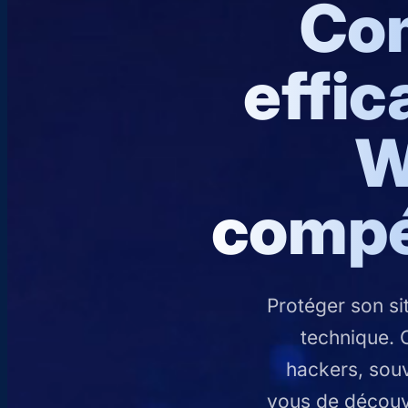
Co
effic
W
compé
Protéger son si
technique. 
hackers, souv
vous de découvr