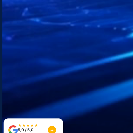
J’accepte la
Politique de confidentialité
.
Envoyer
© Copyright 2026 Etchenet – Tous droits Réservés – SIRET :
39957200700041 – TVA intracommunautaire : FR 24
399572007 – Ce site est protégé par reCAPTCHA, et
les
Règles de confidentialité
s’appliquent.
Mentions légales
·
Politique relative à l’intelligence artificielle
★★★★★
5,0 / 5,0