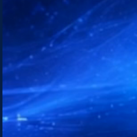
Email
info@etchenet.com
Horaires
Lun – Sam : 9:00 – 17:30
Localisation
Hendaye — Pays basque
Interventions locales et télé-assistance partout
en France
Envoyez-moi un message
écrivez votre besoin. Je vous réponds dans les
meilleurs délais