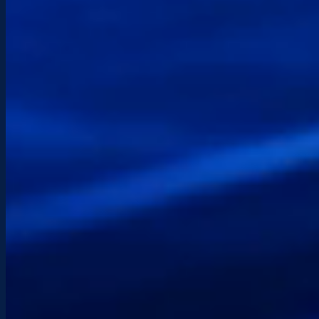
Téléphone
+(33) 6 89 98 75 73
Email
info@etchenet.com
Horaires
Lun – Sam : 9:00 – 17:30
Localisation
Hendaye — Pays basque
Interventions locales et télé-assistance partout
en France
Envoyez-moi un message
écrivez votre besoin. Je vous réponds dans les
meilleurs délais