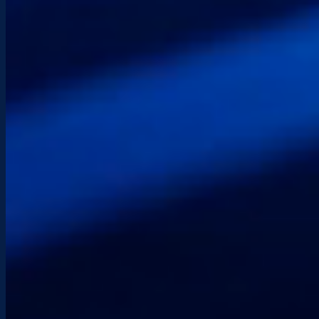
J’accepte la
Politique de confidentialité
.
Envoyer
© Copyright 2026 Etchenet – Tous droits Réservés – SIRET :
39957200700041 – TVA intracommunautaire : FR 24
399572007 – Ce site est protégé par reCAPTCHA, et
les
Règles de confidentialité
s’appliquent.